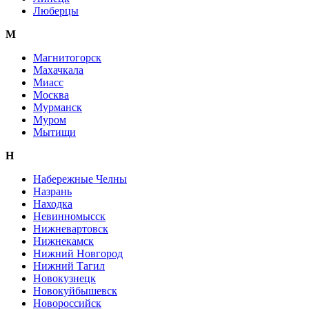
Люберцы
М
Магнитогорск
Махачкала
Миасс
Москва
Мурманск
Муром
Мытищи
Н
Набережные Челны
Назрань
Находка
Невинномысск
Нижневартовск
Нижнекамск
Нижний Новгород
Нижний Тагил
Новокузнецк
Новокуйбышевск
Новороссийск