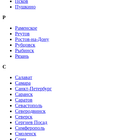
Псков
Пушкино
Р
Раменское
Реутов
Ростов-на-Дону
Рубцовск
Рыбинск
Рязань
С
Салават
Самара
Санкт-Петербург
Саранск
Саратов
Севастополь
Северодвинск
Северск
Сергиев Посад
Симферополь
Смоленск
Сочи