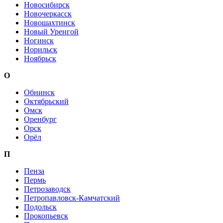
Новосибирск
Новочеркасск
Новошахтинск
Новый Уренгой
Ногинск
Норильск
Ноябрьск
О
Обнинск
Октябрьский
Омск
Оренбург
Орск
Орёл
П
Пенза
Пермь
Петрозаводск
Петропавловск-Камчатский
Подольск
Прокопьевск