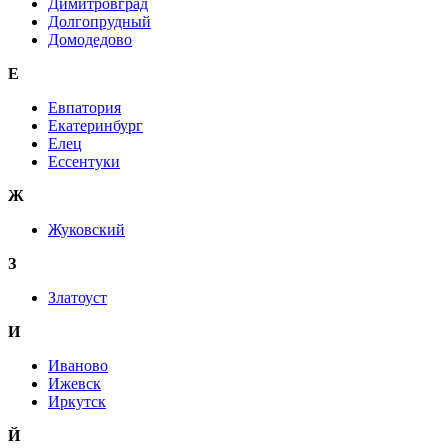
Димитровград
Долгопрудный
Домодедово
Е
Евпатория
Екатеринбург
Елец
Ессентуки
Ж
Жуковский
З
Златоуст
И
Иваново
Ижевск
Иркутск
Й