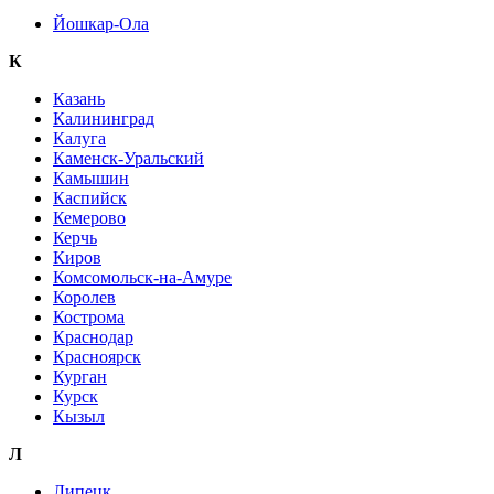
Йошкар-Ола
К
Казань
Калининград
Калуга
Каменск-Уральский
Камышин
Каспийск
Кемерово
Керчь
Киров
Комсомольск-на-Амуре
Королев
Кострома
Краснодар
Красноярск
Курган
Курск
Кызыл
Л
Липецк