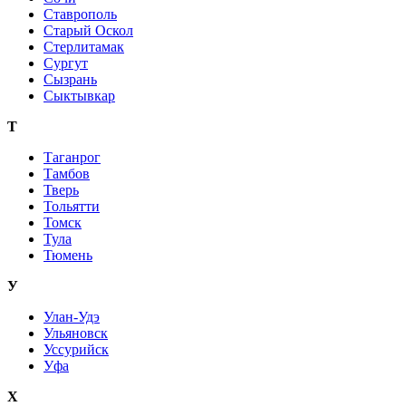
Ставрополь
Старый Оскол
Стерлитамак
Сургут
Сызрань
Сыктывкар
Т
Таганрог
Тамбов
Тверь
Тольятти
Томск
Тула
Тюмень
У
Улан-Удэ
Ульяновск
Уссурийск
Уфа
Х