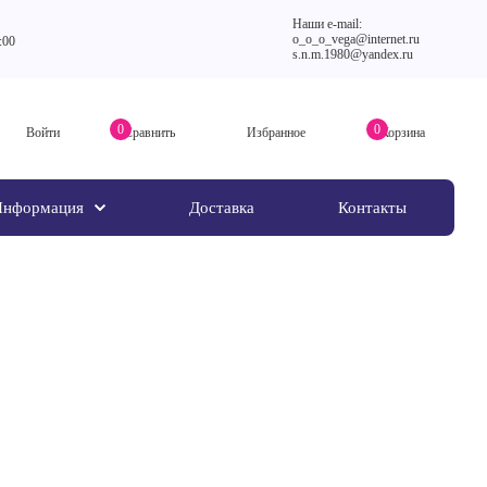
Наши e-mail:
o_o_o_vega@internet.ru
:00
s.n.m.1980@yandex.ru
0
0
Войти
Сравнить
Избранное
Корзина
Информация
Доставка
Контакты