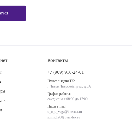
нет
Контакты
+7 (909) 916-24-01
т
Пункт выдачи ТК:
в
г. Тверь, Тверской пр-кт, д.3А
ары
График работы:
ежедневно с 08:00 до 17:00
ылка
Наши e-mail:
ми
o_o_o_vega@internet.ru
s.n.m.1980@yandex.ru