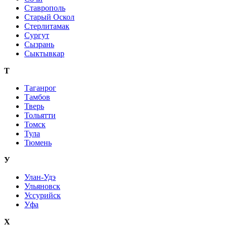
Ставрополь
Старый Оскол
Стерлитамак
Сургут
Сызрань
Сыктывкар
Т
Таганрог
Тамбов
Тверь
Тольятти
Томск
Тула
Тюмень
У
Улан-Удэ
Ульяновск
Уссурийск
Уфа
Х