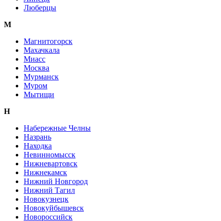
Люберцы
М
Магнитогорск
Махачкала
Миасс
Москва
Мурманск
Муром
Мытищи
Н
Набережные Челны
Назрань
Находка
Невинномысск
Нижневартовск
Нижнекамск
Нижний Новгород
Нижний Тагил
Новокузнецк
Новокуйбышевск
Новороссийск