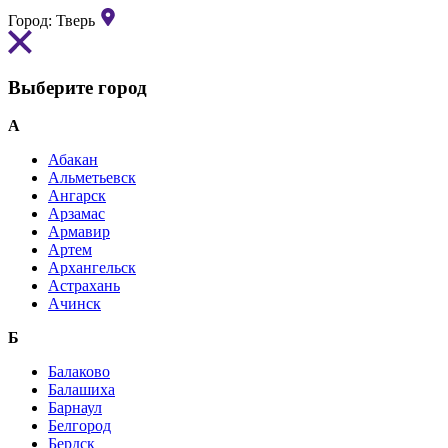
Город:
Тверь
Выберите город
А
Абакан
Альметьевск
Ангарск
Арзамас
Армавир
Артем
Архангельск
Астрахань
Ачинск
Б
Балаково
Балашиха
Барнаул
Белгород
Бердск