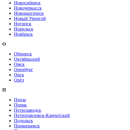
Новосибирск
Новочеркасск
Новошахтинск
Новый Уренгой
Ногинск
Норильск
Ноябрьск
О
Обнинск
Октябрьский
Омск
Оренбург
Орск
Орёл
П
Пенза
Пермь
Петрозаводск
Петропавловск-Камчатский
Подольск
Прокопьевск