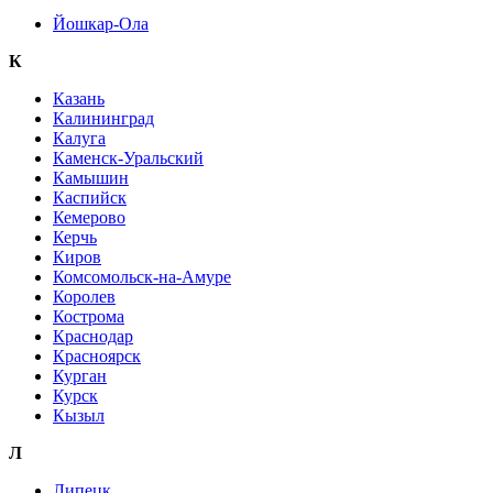
Йошкар-Ола
К
Казань
Калининград
Калуга
Каменск-Уральский
Камышин
Каспийск
Кемерово
Керчь
Киров
Комсомольск-на-Амуре
Королев
Кострома
Краснодар
Красноярск
Курган
Курск
Кызыл
Л
Липецк