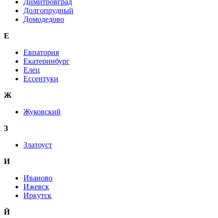
Димитровград
Долгопрудный
Домодедово
Е
Евпатория
Екатеринбург
Елец
Ессентуки
Ж
Жуковский
З
Златоуст
И
Иваново
Ижевск
Иркутск
Й