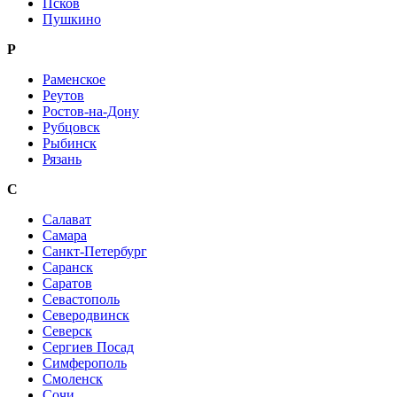
Псков
Пушкино
Р
Раменское
Реутов
Ростов-на-Дону
Рубцовск
Рыбинск
Рязань
С
Салават
Самара
Санкт-Петербург
Саранск
Саратов
Севастополь
Северодвинск
Северск
Сергиев Посад
Симферополь
Смоленск
Сочи