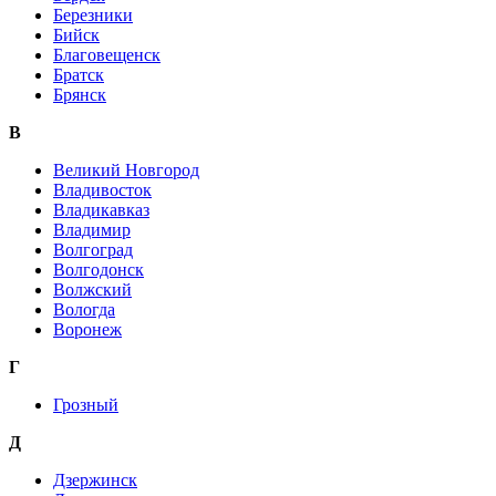
Березники
Бийск
Благовещенск
Братск
Брянск
В
Великий Новгород
Владивосток
Владикавказ
Владимир
Волгоград
Волгодонск
Волжский
Вологда
Воронеж
Г
Грозный
Д
Дзержинск