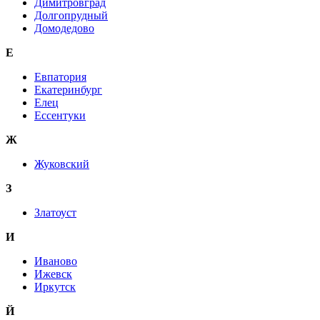
Димитровград
Долгопрудный
Домодедово
Е
Евпатория
Екатеринбург
Елец
Ессентуки
Ж
Жуковский
З
Златоуст
И
Иваново
Ижевск
Иркутск
Й