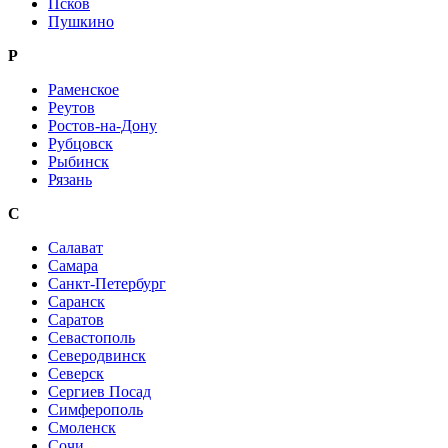
Псков
Пушкино
Р
Раменское
Реутов
Ростов-на-Дону
Рубцовск
Рыбинск
Рязань
С
Салават
Самара
Санкт-Петербург
Саранск
Саратов
Севастополь
Северодвинск
Северск
Сергиев Посад
Симферополь
Смоленск
Сочи