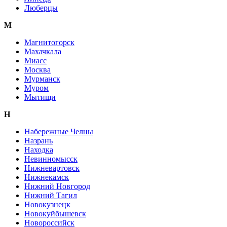
Люберцы
М
Магнитогорск
Махачкала
Миасс
Москва
Мурманск
Муром
Мытищи
Н
Набережные Челны
Назрань
Находка
Невинномысск
Нижневартовск
Нижнекамск
Нижний Новгород
Нижний Тагил
Новокузнецк
Новокуйбышевск
Новороссийск