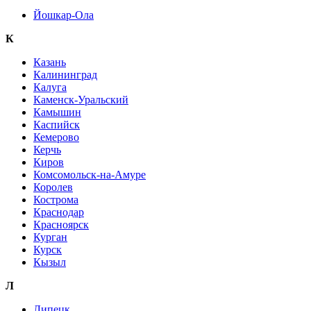
Йошкар-Ола
К
Казань
Калининград
Калуга
Каменск-Уральский
Камышин
Каспийск
Кемерово
Керчь
Киров
Комсомольск-на-Амуре
Королев
Кострома
Краснодар
Красноярск
Курган
Курск
Кызыл
Л
Липецк