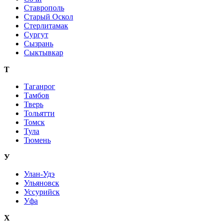
Ставрополь
Старый Оскол
Стерлитамак
Сургут
Сызрань
Сыктывкар
Т
Таганрог
Тамбов
Тверь
Тольятти
Томск
Тула
Тюмень
У
Улан-Удэ
Ульяновск
Уссурийск
Уфа
Х