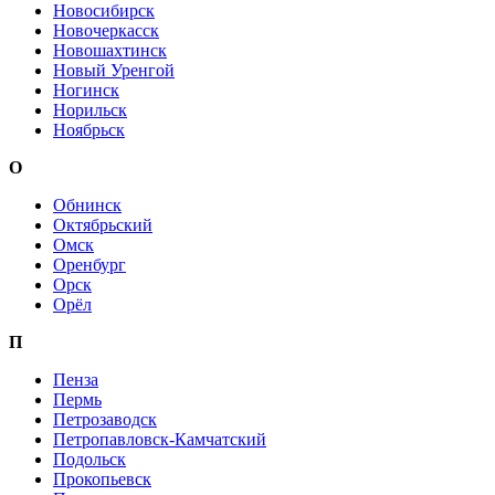
Новосибирск
Новочеркасск
Новошахтинск
Новый Уренгой
Ногинск
Норильск
Ноябрьск
О
Обнинск
Октябрьский
Омск
Оренбург
Орск
Орёл
П
Пенза
Пермь
Петрозаводск
Петропавловск-Камчатский
Подольск
Прокопьевск