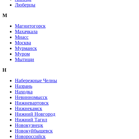
Люберцы
М
Магнитогорск
Махачкала
Миасс
Москва
Мурманск
Муром
Мытищи
Н
Набережные Челны
Назрань
Находка
Невинномысск
Нижневартовск
Нижнекамск
Нижний Новгород
Нижний Тагил
Новокузнецк
Новокуйбышевск
Новороссийск