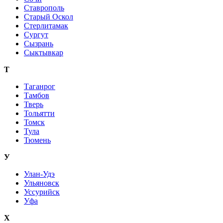
Ставрополь
Старый Оскол
Стерлитамак
Сургут
Сызрань
Сыктывкар
Т
Таганрог
Тамбов
Тверь
Тольятти
Томск
Тула
Тюмень
У
Улан-Удэ
Ульяновск
Уссурийск
Уфа
Х