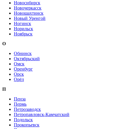
Новосибирск
Новочеркасск
Новошахтинск
Новый Уренгой
Ногинск
Норильск
Ноябрьск
О
Обнинск
Октябрьский
Омск
Оренбург
Орск
Орёл
П
Пенза
Пермь
Петрозаводск
Петропавловск-Камчатский
Подольск
Прокопьевск