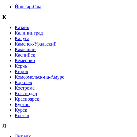
Йошкар-Ола
К
Казань
Калининград
Калуга
Каменск-Уральский
Камышин
Каспийск
Кемерово
Керчь
Киров
Комсомольск-на-Амуре
Королев
Кострома
Краснодар
Красноярск
Курган
Курск
Кызыл
Л
Липецк