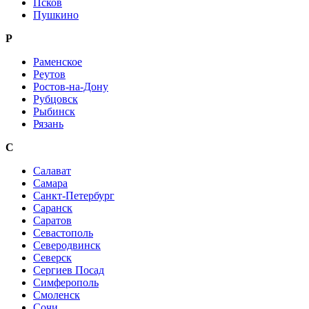
Псков
Пушкино
Р
Раменское
Реутов
Ростов-на-Дону
Рубцовск
Рыбинск
Рязань
С
Салават
Самара
Санкт-Петербург
Саранск
Саратов
Севастополь
Северодвинск
Северск
Сергиев Посад
Симферополь
Смоленск
Сочи