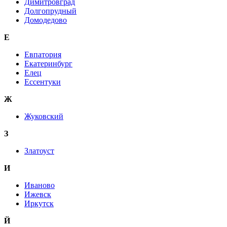
Димитровград
Долгопрудный
Домодедово
Е
Евпатория
Екатеринбург
Елец
Ессентуки
Ж
Жуковский
З
Златоуст
И
Иваново
Ижевск
Иркутск
Й